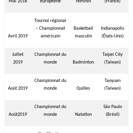
Mai 2018
européene
féminin
(France)
Tournoi régional
– Championnat
Basketball
Indianapolis
Avril 2019
américain
masculin
(États-Unis)
Juillet
Championnat du
Taipei City
2019
monde
Badminton
(Taiwan)
Championnat du
Taoyuan
Août 2019
monde
Quilles
(Taiwan)
Championnat du
São Paulo
Août2019
monde
Natation
(Brésil)