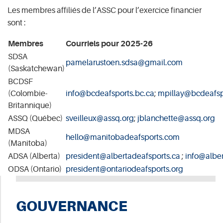
Les membres affiliés de l’ASSC pour l’exercice financier
sont :
Membres
Courriels pour 2025-26
SDSA
pamelarustoen.sdsa@gmail.com
(Saskatchewan)
BCDSF
(Colombie-
info@bcdeafsports.bc.ca
;
mpillay@bcdeafsp
Britannique)
ASSQ (Québec)
sveilleux@assq.org
;
jblanchette@assq.org
MDSA
hello@manitobadeafsports.com
(Manitoba)
ADSA (Alberta)
president@albertadeafsports.ca
;
info@alber
ODSA (Ontario)
president@ontariodeafsports.
org
GOUVERNANCE