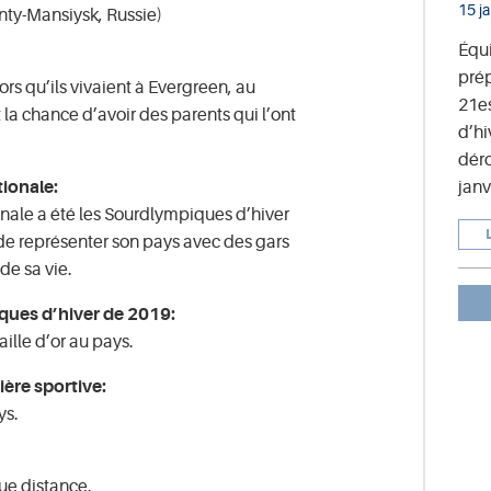
15 j
ty-Mansiysk, Russie)
Équ
prép
lors qu’ils vivaient à Evergreen, au
21e
t la chance d’avoir des parents qui l’ont
d’hi
déro
janv
tionale:
nale a été les Sourdlympiques d’hiver
 de représenter son pays avec des gars
 de sa vie.
ques d’hiver de 2019:
ille d’or au pays.
ière sportive:
ys.
gue distance.