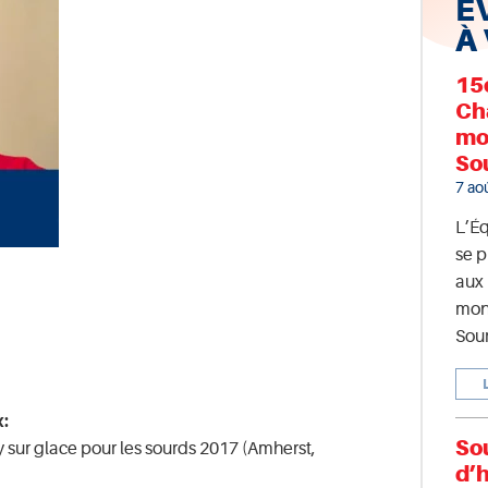
É
À
15
Ch
mo
So
7 ao
L’É
se p
aux
mon
Sour
x:
So
ur glace pour les sourds 2017 (Amherst,
d’