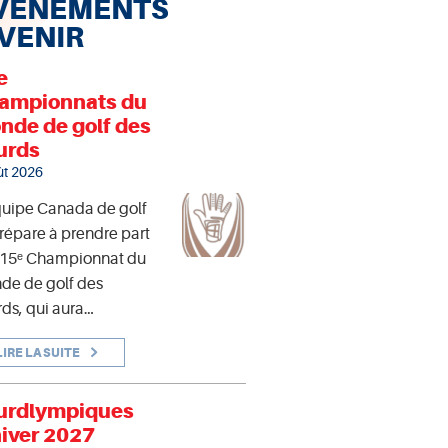
VÉNEMENTS
 VENIR
e
ampionnats du
nde de golf des
urds
ût 2026
quipe Canada de golf
répare à prendre part
 15ᵉ Championnat du
de de golf des
ds, qui aura…
LIRE LA SUITE
urdlympiques
hiver 2027