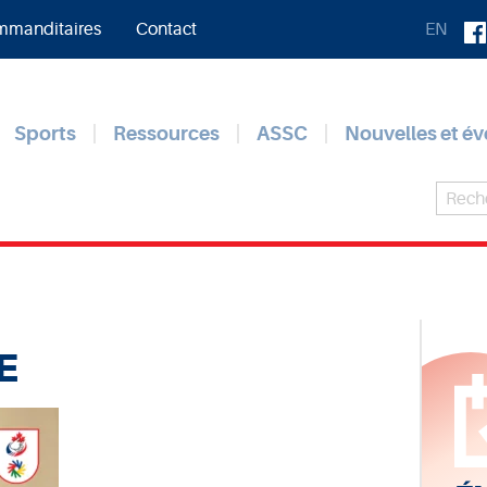
manditaires
Contact
EN
Sports
Ressources
ASSC
Nouvelles et é
E