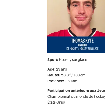
Sport:
Hockey sur glace
Age:
23 ans
Hauteur:
6’0 ″ / 183 cm
Province:
Ontario
Participation antérieure aux Jeu
Championnat du monde de hockey s
États-Unis)