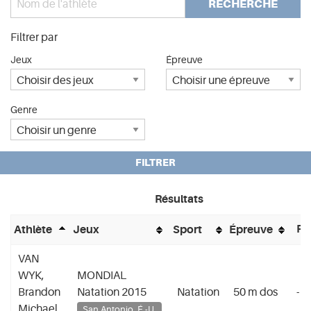
RECHERCHE
Filtrer par
Jeux
Épreuve
Genre
FILTRER
Résultats
Po
Athlète
Jeux
Sport
Épreuve
VAN
WYK,
MONDIAL
Brandon
Natation 2015
Natation
50 m dos
-
Michael
San Antonio, É.-U.