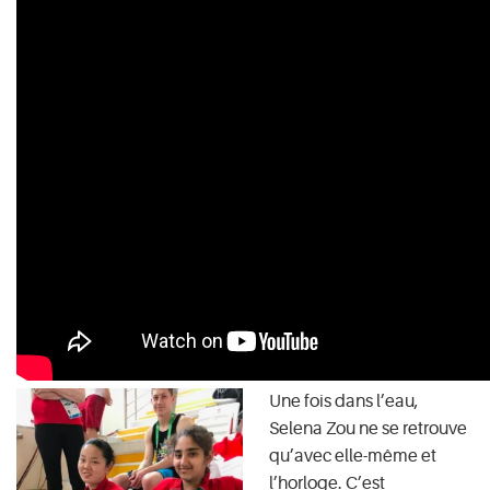
Une fois dans l’eau,
Selena Zou ne se retrouve
qu’avec elle-même et
l’horloge. C’est