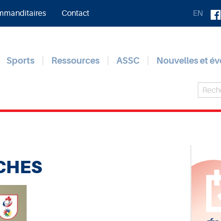
manditaires
Contact
EN
Sports
Ressources
ASSC
Nouvelles et é
CHES