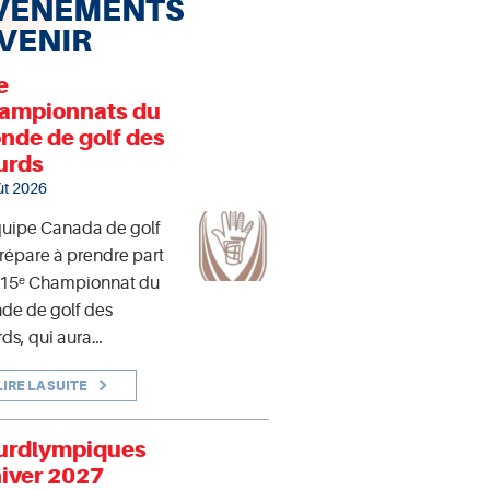
VÉNEMENTS
 VENIR
e
ampionnats du
nde de golf des
urds
ût 2026
quipe Canada de golf
répare à prendre part
 15ᵉ Championnat du
de de golf des
ds, qui aura…
LIRE LA SUITE
urdlympiques
hiver 2027