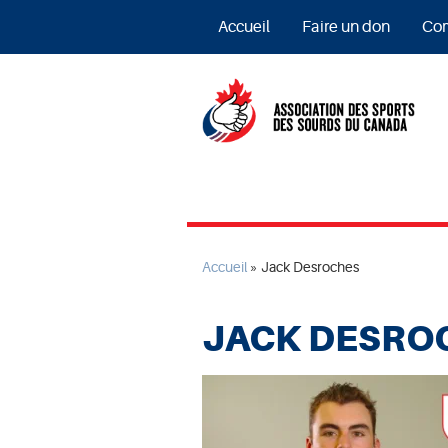
Accueil
Faire un don
Com
Accueil
»
Jack Desroches
JACK DESRO