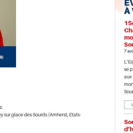
É
À
15
Ch
mo
So
7 ao
L’É
se p
aux
mon
Sour
x:
sur glace des Sourds (Amherst, États-
So
d’