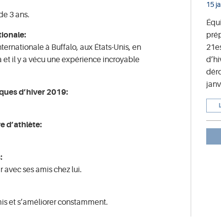
15 j
de 3 ans.
Équ
prép
ionale:
21e
ternationale à Buffalo, aux États-Unis, en
d’hi
à et il y a vécu une expérience incroyable
déro
janv
ques d’hiver 2019:
re d’athlète:
:
ir avec ses amis chez lui.
mis et s’améliorer constamment.