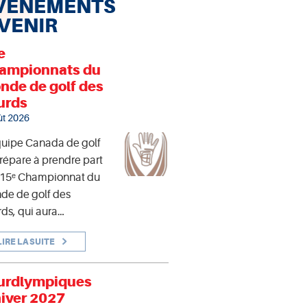
VÉNEMENTS
 VENIR
e
ampionnats du
nde de golf des
urds
ût 2026
quipe Canada de golf
répare à prendre part
 15ᵉ Championnat du
de de golf des
ds, qui aura…
LIRE LA SUITE
urdlympiques
hiver 2027