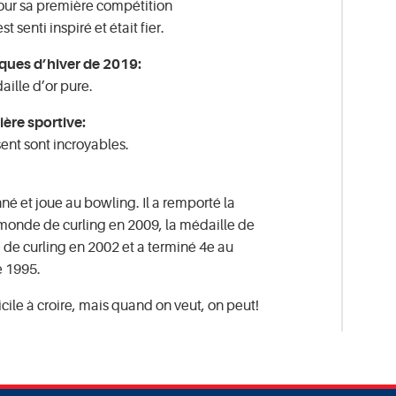
pour sa première compétition
t senti inspiré et était fier.
ques d’hiver de 2019:
aille d’or pure.
ière sportive:
ssent sont incroyables.
né et joue au bowling. Il a remporté la
onde de curling en 2009, la médaille de
e curling en 2002 et a terminé 4e au
 1995.
icile à croire, mais quand on veut, on peut!