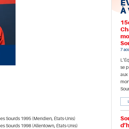
É
À
15
Ch
mo
So
7 ao
L’É
se p
aux
mon
Sour
So
s Sourds 1995 (Meridien, États-Unis)
d’
s Sourds 1998 (Allentown, États-Unis)