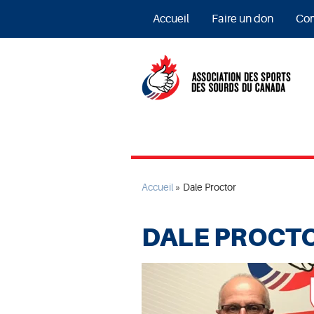
Accueil
Faire un don
Com
Accueil
»
Dale Proctor
DALE PROCT