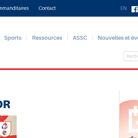
manditaires
Contact
EN
Sports
Ressources
ASSC
Nouvelles et é
OR