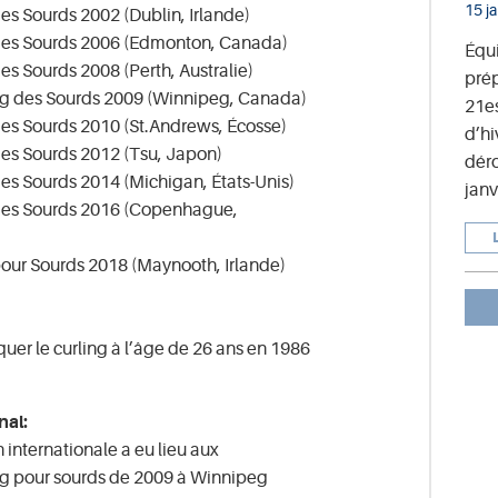
15 j
s Sourds 2002 (Dublin, Irlande)
es Sourds 2006 (Edmonton, Canada)
Équ
 Sourds 2008 (Perth, Australie)
prép
g des Sourds 2009 (Winnipeg, Canada)
21e
s Sourds 2010 (St.Andrews, Écosse)
d’hi
es Sourds 2012 (Tsu, Japon)
déro
s Sourds 2014 (Michigan, États-Unis)
janv
es Sourds 2016 (Copenhague,
ur Sourds 2018 (Maynooth, Irlande)
uer le curling à l’âge de 26 ans en 1986
nal:
 internationale a eu lieu aux
g pour sourds de 2009 à Winnipeg