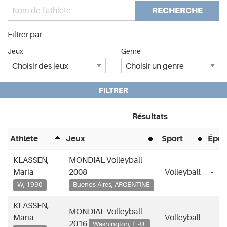
RECHERCHE
Filtrer par
Jeux
Genre
FILTRER
Résultats
Athlète
Jeux
Sport
Épre
KLASSEN,
MONDIAL Volleyball
Maria
2008
Volleyball
-
W, 1990
Buenos Aires, ARGENTINE
KLASSEN,
MONDIAL Volleyball
Maria
Volleyball
-
2016
Washington, É.-U.