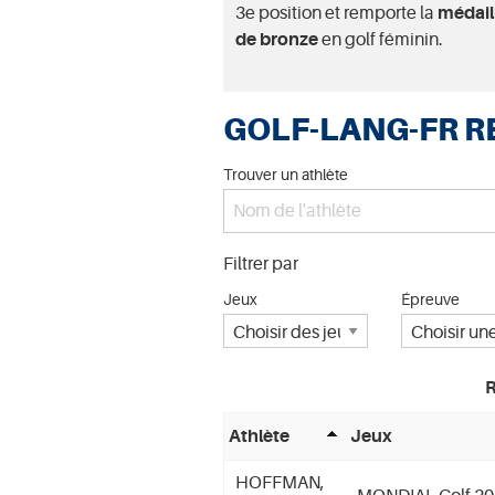
3e position et remporte la
médail
de bronze
en golf féminin.
GOLF-LANG-FR R
Trouver un athlète
Filtrer par
Jeux
Épreuve
R
Athlète
Jeux
HOFFMAN,