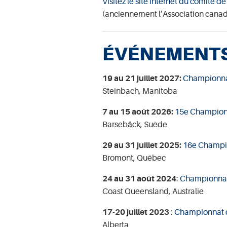
Visitez le site internet du comité d
(anciennement l’Association canad
ÉVÉNEMENT
19 au 21 juillet 2027:
Championnat
Steinbach, Manitoba
7 au 15 août 2026:
15e Championn
Barsebäck, Suède
29 au 31 juillet 2025:
16e Champio
Bromont, Québec
24 au 31 août 2024
:
Championnat
Coast Queensland, Australie
17-20 juillet 2023
:
Championnat c
Alberta