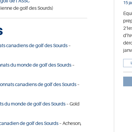
e golf de l’ASSC
15 j
ienne de golf des Sourds)
Équ
prép
S
21e
d’hi
déro
s canadiens de golf des Sourds
–
janv
ats du monde de golf des Sourds
–
nnats canadiens de golf des Sourds
–
s du monde de golf des Sourds
– Gold
anadien de golf des Sourds
– Acheson,