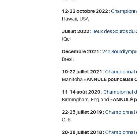
12-22 octobre 2022
:
Championna
Hawaii, USA
Juillet 2022
:
Jeux des Sourds du
(Qc)
Décembre 2021
:
24e Sourdlympi
Brésil
19-22 juillet 2021
:
Championnat c
Manitoba *
ANNULÉ pour cause C
11-14 août 2020
:
Championnat d
Birmingham, England *
ANNULÉ po
22-25 juillet 2019
:
Championnat c
C.-B.
20-28 juillet 2018
:
Championnat d