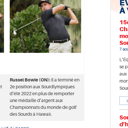
É
À
15
Ch
mo
So
7 ao
L’É
se p
aux
Russel Bowie (ON):
Il a terminé en
mon
t
2e position aux Sourdlympiques
Sour
d’été 2022 en plus de remporter
une médaille d’argent aux
Championnats du monde de golf
des Sourds à Hawaii.
So
d’