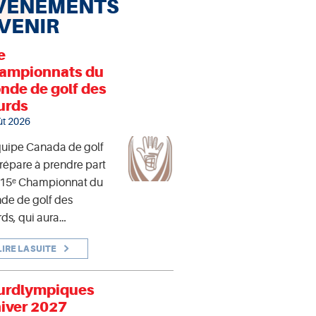
VÉNEMENTS
 VENIR
e
ampionnats du
nde de golf des
urds
ût 2026
quipe Canada de golf
répare à prendre part
 15ᵉ Championnat du
de de golf des
ds, qui aura…
LIRE LA SUITE
urdlympiques
hiver 2027