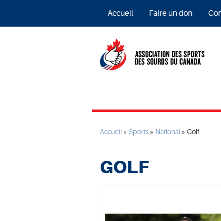
Accueil
Faire un don
Com
Accueil
»
Sports
»
National
»
Golf
GOLF