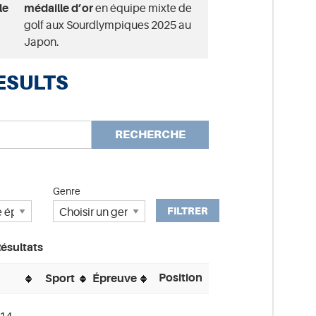
le
médaille d’or
en équipe mixte de
golf aux Sourdlympiques 2025 au
Japon.
ESULTS
RECHERCHE
Genre
FILTRER
ésultats
Position
Sport
Épreuve