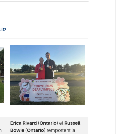
ltz
Erica Rivard (Ontario)
et
Russell
n
Bowie (Ontario)
remportent la